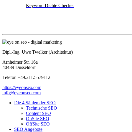
Keyword Dichte Checker
Dipl.-Ing. Uwe Twelker (Architektur)
Arnheimer Str. 16a
40489 Düsseldorf
Telefon +49.211.5579112
https://eyeonseo.com
info@eyeonseo.com
Die 4 Säulen der SEO
Technische SEO
Content SEO
OnSite SEO
OffSite SEO
SEO Angebote