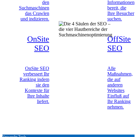
den
Informationen
Suchmaschinen
bereit, die
das Crawlen
Ihre Besucher
und indizieren.
suchen.
OnSite
OffSite
SEO
SEO
OnSite SEO
Alle
verbessert Ihr
Maßnahmen,
Ranking indem
die auf
sie den
anderen
Kontexte für
Websites
Ihre Inhalte
Einfluß auf
liefert.
Ihr Ranking
nehmen.
Verwandte Tools